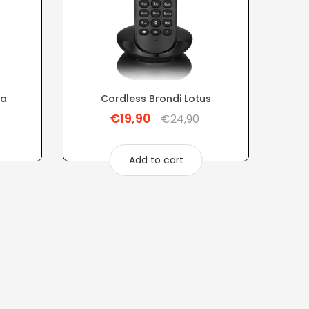
ra
Cordless Brondi Lotus
€19,90
Regular
€24,90
price
Add to cart