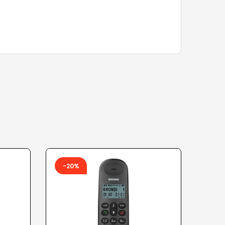
-20%
-9