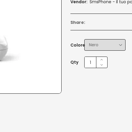
Vendor:
SmsPhone - Il tuo p
Share:
Colore
Qty