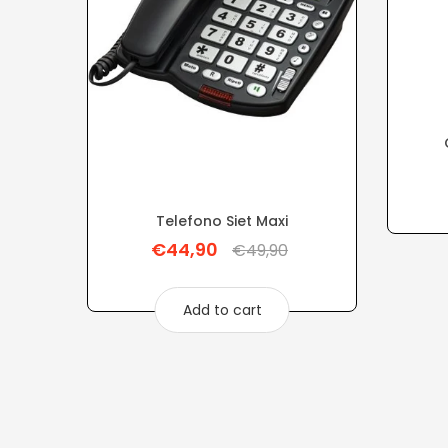
Telefono Siet Maxi
€44,90
Regular
€49,90
price
Add to cart