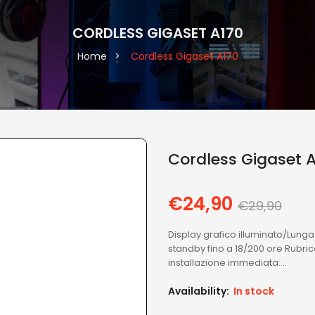
CORDLESS GIGASET A170
Home
Cordless Gigaset A170
Cordless Gigaset 
€24,90
Regular
€29,90
price
Display grafico illuminato/Lung
standby fino a 18/200 ore Rubric
installazione immediata:...
Availability:
In stock