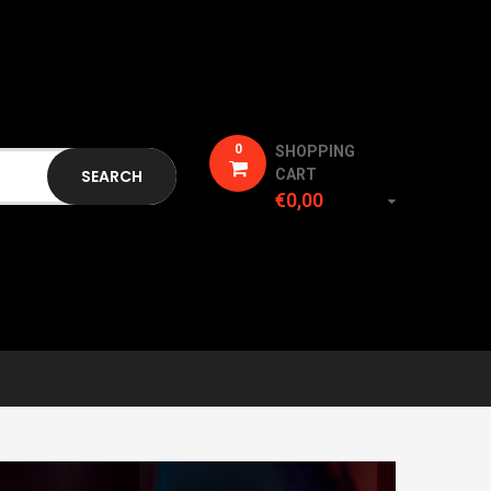
0
SHOPPING
SEARCH
CART
€0,00