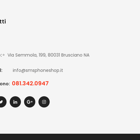
ti
o:
Via Semmola, 199, 80031 Brusciano NA
l:
info@smsphoneshop.it
081.342.0947
fono: