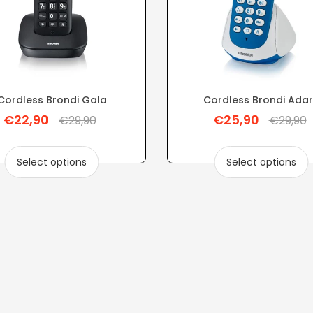
Cordless Brondi Gala
Cordless Brondi Ada
€22,90
€25,90
Regular
Regular
€29,90
€29,90
price
price
Select options
Select options