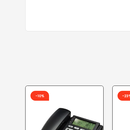
-10%
-23