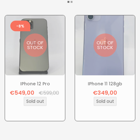
-8%
OUT OF
OUT OF
STOCK
STOCK
IPhone 12 Pro
IPhone 11 128gb
€549,00
€349,00
Regular
Regular
€599,00
price
price
Sold out
Sold out