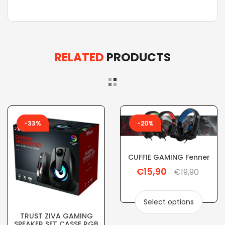
RELATED
PRODUCTS
-33%
-20%
CUFFIE GAMING Fenner
€15,90
Regular
€19,90
price
Select options
TRUST ZIVA GAMING
SPEAKER SET CASSE RGB